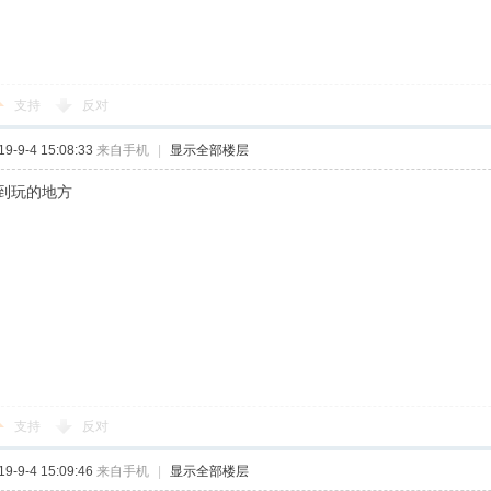
支持
反对
-9-4 15:08:33
来自手机
|
显示全部楼层
到玩的地方
支持
反对
-9-4 15:09:46
来自手机
|
显示全部楼层