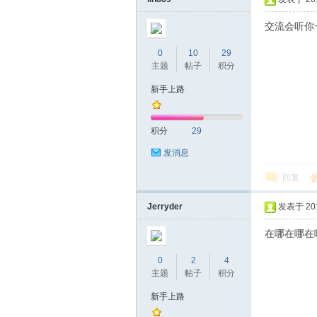
交流会听你
0
10
29
主题
帖子
积分
桑
新手上路
积分
29
发消息
回复
Jerryder
发表于 2019
拿
在哪在哪在
0
2
4
主题
帖子
积分
新手上路