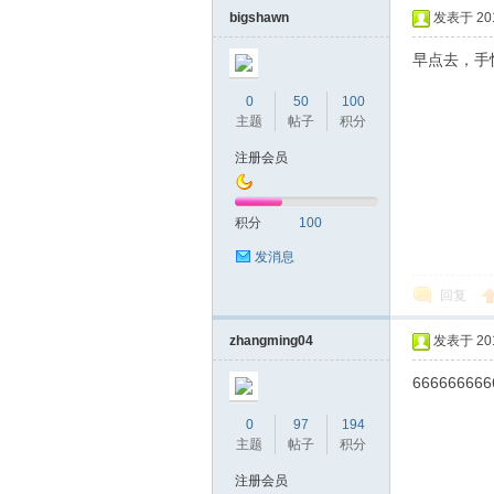
bigshawn
发表于 2019
早点去，手
0
50
100
主题
帖子
积分
注册会员
坛
积分
100
发消息
回复
zhangming04
发表于 2019
666666666
0
97
194
-
主题
帖子
积分
注册会员