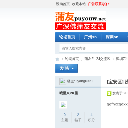
设为首页
收藏本站
广告联系QQ：
论坛首页
广州sn
深圳sn
论坛首页
蒲友FL ZJ交流区
深圳ZJ 
楼主:
liyang6321
[宝安区]
蒲
»
›
›
哦里来PK里
发表于 2019
ggfhxcgdxx
0
2
4
主题
帖子
积分