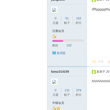
dffgggggttt
0
51
102
主题
帖子
积分
桑
注册会员
积分
102
发消息
回复
fansz314159
发表于 2019
拿
hhhhhhhhh
0
131
379
主题
帖子
积分
中级会员