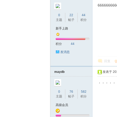
圳
666666666
0
22
44
主题
帖子
积分
新手上路
积分
44
发消息
条
回复
maydb
发表于 2019
，，，，，
0
76
582
主题
帖子
积分
高级会员
友