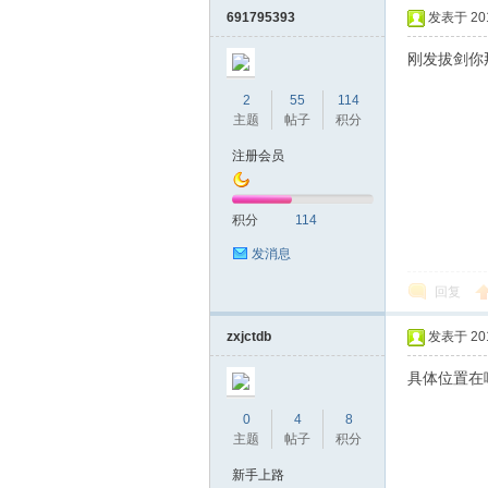
691795393
发表于 2019
刚发拔剑你
2
55
114
主题
帖子
积分
注册会员
坛
积分
114
发消息
回复
zxjctdb
发表于 2019
具体位置在
0
4
8
-
主题
帖子
积分
新手上路