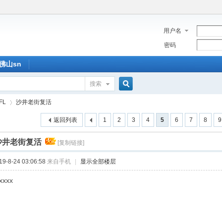
用户名
密码
佛山sn
搜索
搜
FL
沙井老街复活
返回列表
1
2
3
4
5
6
7
8
9
索
沙井老街复活
[复制链接]
›
-8-24 03:06:58
来自手机
|
显示全部楼层
xxxx