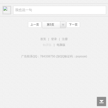
上一页
第5页
下一页
首页
|
登录
|
注册
触屏版
|
电脑版
广告联系QQ：784338750 (加QQ验证码：puyouw)