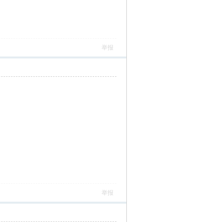
举报
举报