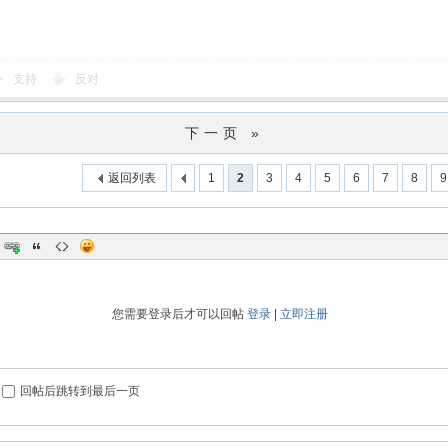
支持
反对
下一页 »
返回列表
1
2
3
4
5
6
7
8
9
您需要登录后才可以回帖
登录
|
立即注册
回帖后跳转到最后一页