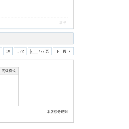
举报
10
... 72
/ 72 页
下一页
高级模式
本版积分规则