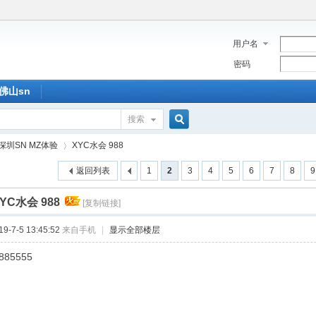
用户名
密码
佛山sn
搜索
搜
深圳SN MZ体验
XYC水会 988
返回列表
1
2
3
4
5
6
7
8
9
索
YC水会 988
[复制链接]
›
-7-5 13:45:52
来自手机
|
显示全部楼层
885555