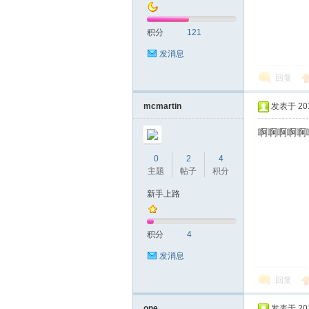
积分
121
发消息
回复
深
mcmartin
发表于 2019
啊啊啊啊啊
0
2
4
主题
帖子
积分
新手上路
积分
4
圳
发消息
回复
one
发表于 2019