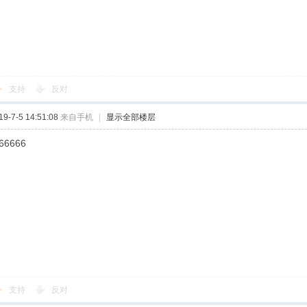
支持
反对
-7-5 14:51:08
来自手机
|
显示全部楼层
66666
支持
反对