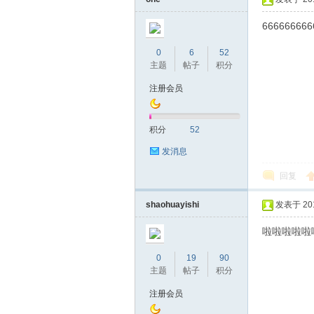
666666666
0
6
52
主题
帖子
积分
桑
注册会员
积分
52
发消息
回复
shaohuayishi
发表于 2019
拿
啦啦啦啦啦
0
19
90
主题
帖子
积分
注册会员