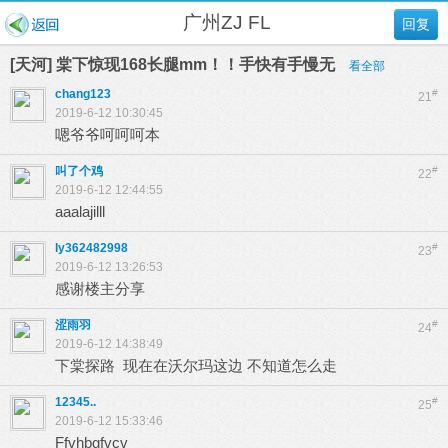
广州ZJ FL
回复
[天河] 棠下惊现168长腿mm！！手快有手慢无
看全部
chang123
#
21
2019-6-12 10:30:45
嗯爷爷呵呵呵本
叫了个鸡
#
22
2019-6-12 12:44:55
aaalajilll
ly362482998
#
23
2019-6-12 13:26:53
感谢楼主分享
涩雨羽
#
24
2019-6-12 14:38:49
下棠探路 现在在沃尔玛这边 不知道怎么走
12345..
#
25
2019-6-12 15:33:46
Ffvhbgfvcv