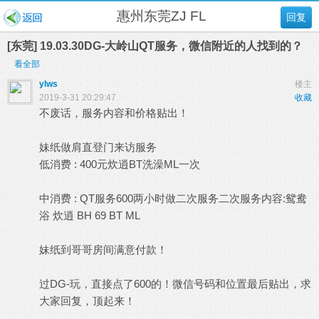
惠州东莞ZJ FL
回复
[东莞] 19.03.30DG-大岭山QT服务，微信附近的人找到的？
看全部
ylws
楼主
2019-3-31 20:29:47
收藏
不废话，服务内容和价格贴出！
妹纸做肩直登门来访服务
低消费 : 400元炊逍BT洗澡ML一次
中消费 : QT服务600两小时做二次服务二次服务内容:鸳鸯
浴 炊逍 BH 69 BT ML
妹纸到哥哥房间满意付款！
过DG-玩，直接点了600的！微信号码和位置最后贴出，求
大家回复，顶起来！