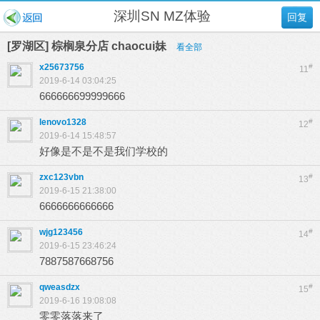
深圳SN MZ体验
回复
[罗湖区] 棕榈泉分店 chaocui妹
看全部
x25673756
#
11
2019-6-14 03:04:25
666666699999666
lenovo1328
#
12
2019-6-14 15:48:57
好像是不是不是我们学校的
zxc123vbn
#
13
2019-6-15 21:38:00
6666666666666
wjg123456
#
14
2019-6-15 23:46:24
7887587668756
qweasdzx
#
15
2019-6-16 19:08:08
零零落落来了