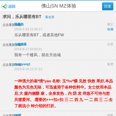
佛山SN MZ体验
回复
求问，乐从哪里有BT
看全部
我最劲
楼主
点击重新加载
2019-3-18 15:09:17
收藏
乐从哪里有BT，或者其他FW
小肯德基
沙发
点击重新加载
2019-8-17 03:00:01
我有一个楼风，就在天佑城
dongyang1
板凳
点击重新加载
2019-9-16 22:37:23
一种强大的崔*情*yao 名称: 玉*hu*蝶 见效 快效 果好,本品
颜色为无色无味，可迅速溶于各种饮料中。女士饮用本品
后,大 腿内侧酥 麻，全身发热，内 阴 发 痒急不可待与您
共渡爱河。.需要的+++扣=扣 三 二 四 九 一 二 四 三 二.去
了就说小 钟介绍的打折。
HWF
地板
点击重新加载