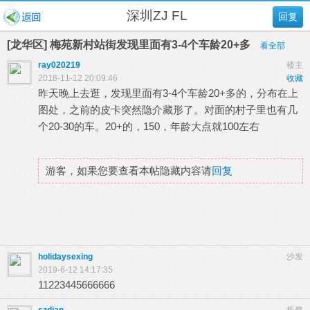
深圳ZJ FL
回复
[龙华区] 梅苑新村站街发现里面有3-4个车龄20+多
看全部
ray020219
楼主
2018-11-12 20:09:46
收藏
昨天晚上去逛，发现里面有3-4个车龄20+多的，分布在上
图处，之前的皮卡突然隐介藏形了。对面的村子里也有几
个20-30的车。20+的，150，年龄大点就100左右
游客，如果您要查看本帖隐藏内容请
回复
holidaysexing
沙发
2019-6-12 14:17:35
11223445666666