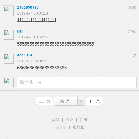
1981950793
板凳
2019-8-4 00:35:14
111111111111111111
qiuj
地板
2019-8-6 10:59:20
5555555555555555555555555555555
abc1314
#
5
2019-8-7 04:06:35
66666666666666666666
上一页
第1页
下一页
首页
|
登录
|
注册
触屏版
|
电脑版