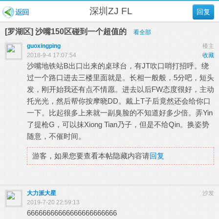
深圳ZJ FL
回复
[罗湖区] 沙嘴150区碰到一个超值的
看全部
guoxingping
楼主
2018-9-4 17:07:54
收藏
沙嘴地铁站B出口出来的桌球台，有JT吹口哨打招呼。绕
过一个路口进去三楼里面就是。长相一般般，5分吧，短头
发，刚开始我还有点不情愿。进去以后FW态度很好，主动
托光光，然后帮你按摩晓DD。戴上T子后竟然还会给你口
一下。比起很多上来就一副臭脸的不知道好多少倍。弄Yin
了提枪G，可以抹Xiong Tian乃子，但是不给Qin。换姿势
随意，不催时间。
游客，如果您要查看本帖隐藏内容请
回复
大力派大星
沙发
2019-7-20 22:59:13
66666666666666666666666