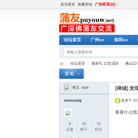
设为首页
收藏本站
广告联系QQ：
论坛首页
广州sn
深圳sn
论坛首页
蒲友FL ZJ交流区
佛山ZJ 
楼主:
yule
[禅城]
发
蒲
»
›
›
seseyang
发表于 2016
看看什么情
0
30
70
主题
帖子
积分