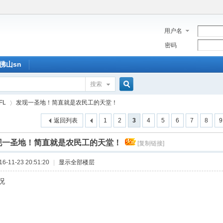
用户名
密码
佛山sn
搜索
搜
FL
发现一圣地！简直就是农民工的天堂！
返回列表
1
2
3
4
5
6
7
8
9
索
现一圣地！简直就是农民工的天堂！
[复制链接]
›
-11-23 20:51:20
|
显示全部楼层
况