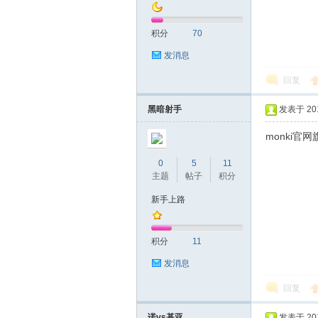
积分
70
发消息
回复
深
黑暗射手
发表于 2016
monki官
0
5
11
主题
帖子
积分
新手上路
积分
11
圳
发消息
回复
诺vs基亚
发表于 2016