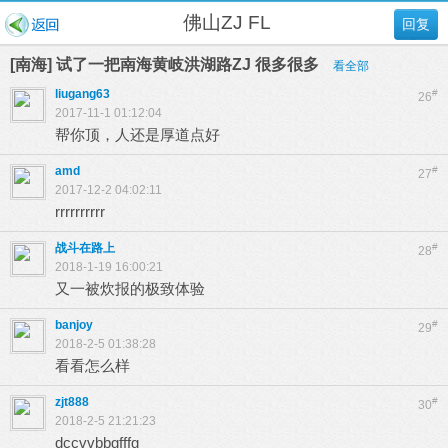
佛山ZJ FL
回复
[南海] 试了一把南海黄岐洪湖路ZJ 很多很多
看全部
liugang63
#
26
2017-11-1 01:12:04
帮你顶，人还是厚道点好
amd
#
27
2017-12-2 04:02:11
rrrrrrrrrr
战斗在路上
#
28
2018-1-19 16:00:21
又一被炊报的极致体验
banjoy
#
29
2018-2-5 01:38:28
看看怎么样
zjt888
#
30
2018-2-5 21:21:23
dccvvbbgfffg