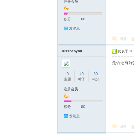
注册会员
友
积分
66
发消息
回复
kissbabybb
发表于 2024
是否还有好
网
0
40
80
主题
帖子
积分
注册会员
积分
80
发消息
回复
论