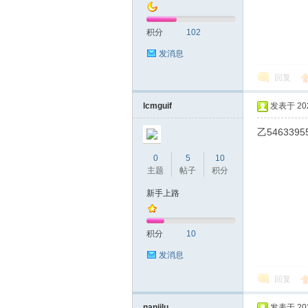
积分
102
发消息
回复
深
lcmguif
发表于 2025
乙5463395
0
5
10
主题
帖子
积分
新手上路
积分
10
圳
发消息
回复
nanjilu
发表于 2025