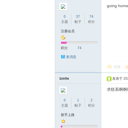
圳
going home
0
37
74
主题
帖子
积分
注册会员
积分
74
发消息
条
回复
lzmfw
发表于 2026
求联系啊啊
0
1
2
主题
帖子
积分
新手上路
友