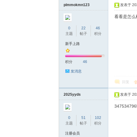
plmmokmn123
发表于 2024
看看是怎么
0
22
46
主题
帖子
积分
新手上路
坛
积分
46
发消息
回复
2025yyds
发表于 2025
347534796
0
51
102
-
主题
帖子
积分
注册会员