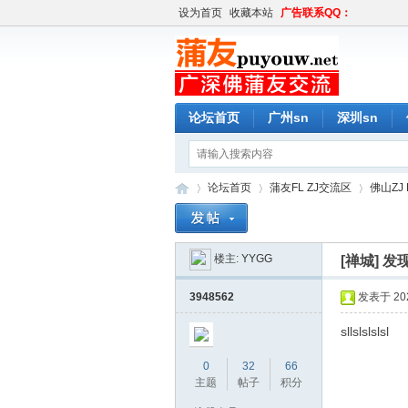
设为首页
收藏本站
广告联系QQ：
论坛首页
广州sn
深圳sn
论坛首页
蒲友FL ZJ交流区
佛山ZJ 
楼主:
YYGG
[禅城]
发
蒲
»
›
›
3948562
发表于 2024
sllslslslsl
0
32
66
主题
帖子
积分