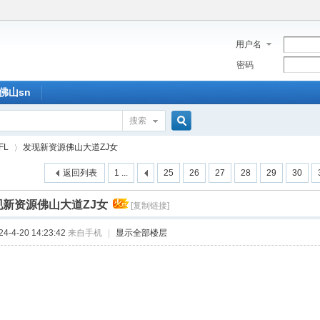
用户名
密码
佛山sn
搜索
搜
FL
发现新资源佛山大道ZJ女
返回列表
1 ...
25
26
27
28
29
30
索
现新资源佛山大道ZJ女
[复制链接]
›
-4-20 14:23:42
来自手机
|
显示全部楼层