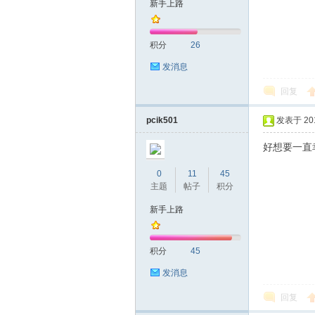
新手上路
友
积分
26
发消息
回复
pcik501
发表于 2018
好想要一直
网
0
11
45
主题
帖子
积分
新手上路
积分
45
发消息
回复
论