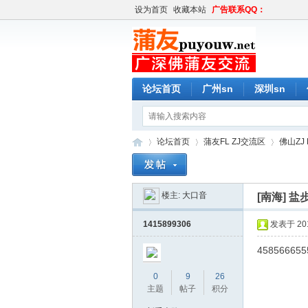
设为首页
收藏本站
广告联系QQ：
论坛首页
广州sn
深圳sn
论坛首页
蒲友FL ZJ交流区
佛山ZJ 
楼主:
大口音
[南海]
盐步
蒲
»
›
›
1415899306
发表于 2018
458566655
0
9
26
主题
帖子
积分