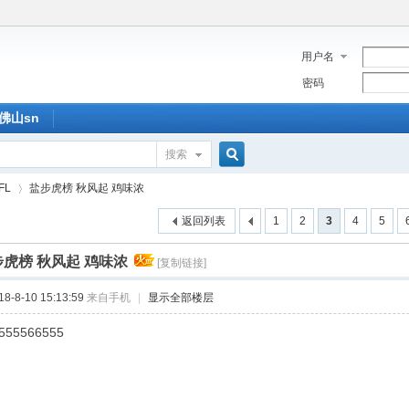
用户名
密码
佛山sn
搜索
搜
FL
盐步虎榜 秋风起 鸡味浓
返回列表
1
2
3
4
5
索
虎榜 秋风起 鸡味浓
[复制链接]
›
-8-10 15:13:59
来自手机
|
显示全部楼层
555566555