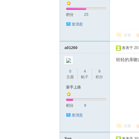
积分
25
发消息
回复
深
a01260
发表于 2018
轻轻的亲吻
0
4
9
主题
帖子
积分
新手上路
积分
9
圳
发消息
回复
Sag
发表于 2018