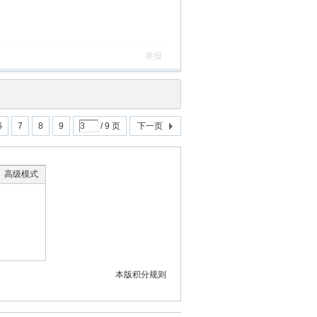
举报
6
7
8
9
/ 9 页
下一页
高级模式
本版积分规则