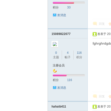
积分
33
网|
发消息
回复
15089822077
发表于 2018
fghrghrdgd
0
4
116
主题
帖子
积分
深
注册会员
积分
116
发消息
回复
hahatb411
发表于 2018