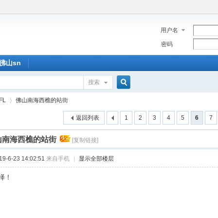
用户名
密码
佛山sn
搜索
搜
FL
佛山南海西樵的站街
返回列表
1
2
3
4
5
6
7
索
山南海西樵的站街
[复制链接]
›
-6-23 14:02:51
来自手机
|
显示全部楼层
择！