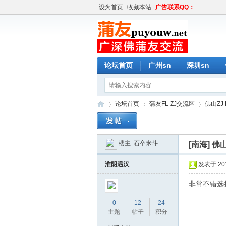
设为首页
收藏本站
广告联系QQ：
论坛首页
广州sn
深圳sn
论坛首页
蒲友FL ZJ交流区
佛山ZJ 
楼主:
石卒米斗
[南海]
佛
蒲
»
›
›
淮阴遇汉
发表于 2019
非常不错选
0
12
24
主题
帖子
积分