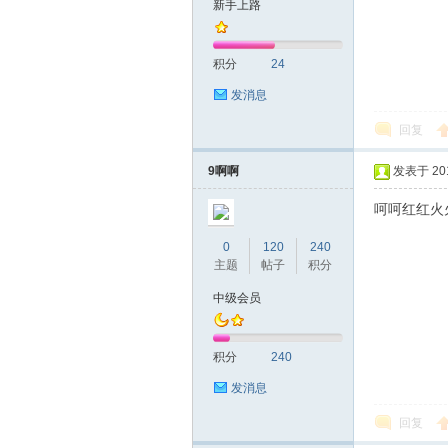
新手上路
友
积分
24
发消息
回复
9啊啊
发表于 2019
呵呵红红火
网
0
120
240
主题
帖子
积分
中级会员
积分
240
发消息
回复
论