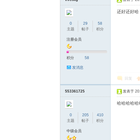
还好还好哈
0
29
58
主题
帖子
积分
桑
注册会员
积分
58
发消息
回复
553361725
发表于 2019
拿
哈哈哈哈哈
0
205
410
主题
帖子
积分
中级会员