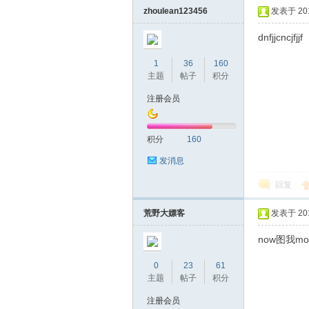
zhoulean123456
发表于 2019
dnfjjcncjfjjf
1
36
160
主题
帖子
积分
注册会员
坛
积分
160
发消息
回复
荒野大嫖客
发表于 2019
now图我m
0
23
61
-
主题
帖子
积分
注册会员