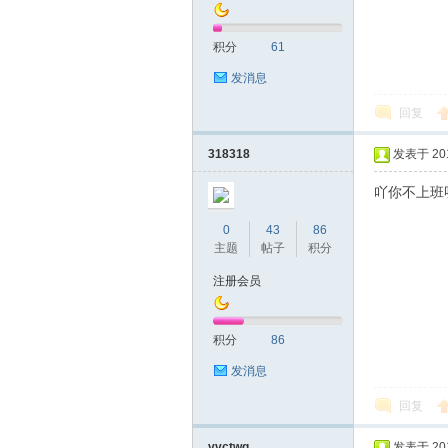
积分
61
发消息
回复
深
318318
发表于 2019
吖你不上班
0
43
86
主题
帖子
积分
注册会员
积分
86
圳
发消息
回复
vvctwg
发表于 2019