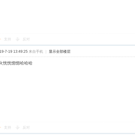
支持
反对
-7-19 13:49:25
来自手机
|
显示全部楼层
火恍恍惚惚哈哈哈
支持
反对