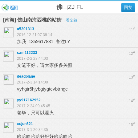
佛山ZJ FL
回复
[南海] 佛山南海西樵的站街
看全部
a5201313
#
11
2016-12-21 07:39:14
加我 1359617831 备注LY
sam112233
#
12
2017-2-2 23:44:03
文笔不好，请大家多多关照
deadplane
#
13
2017-2-3 14:14:00
vyhgtr5hjybgtygtcvbtrhgc
yy917162952
#
14
2017-2-24 09:45:45
老毕，只可以泄火
xujun521
#
15
2017-3-1 20:34:35
哈哈哈哈哈好好好哈哈哈哈