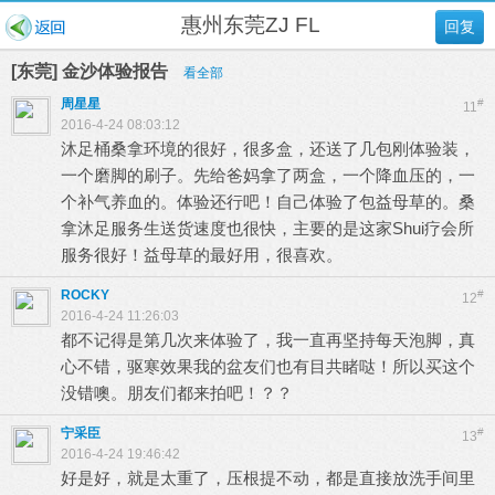
惠州东莞ZJ FL
回复
[东莞] 金沙体验报告
看全部
周星星
#
11
2016-4-24 08:03:12
沐足桶桑拿环境的很好，很多盒，还送了几包刚体验装，
一个磨脚的刷子。先给爸妈拿了两盒，一个降血压的，一
个补气养血的。体验还行吧！自己体验了包益母草的。桑
拿沐足服务生送货速度也很快，主要的是这家Shui疗会所
服务很好！益母草的最好用，很喜欢。
ROCKY
#
12
2016-4-24 11:26:03
都不记得是第几次来体验了，我一直再坚持每天泡脚，真
心不错，驱寒效果我的盆友们也有目共睹哒！所以买这个
没错噢。朋友们都来拍吧！？？
宁采臣
#
13
2016-4-24 19:46:42
好是好，就是太重了，压根提不动，都是直接放洗手间里