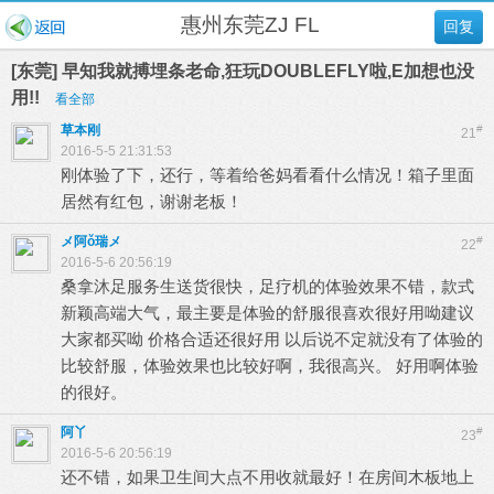
惠州东莞ZJ FL
回复
[东莞] 早知我就搏埋条老命,狂玩DOUBLEFLY啦,E加想也没
用!!
看全部
草本刚
#
21
2016-5-5 21:31:53
刚体验了下，还行，等着给爸妈看看什么情况！箱子里面
居然有红包，谢谢老板！
メ阿ǒ瑞メ
#
22
2016-5-6 20:56:19
桑拿沐足服务生送货很快，足疗机的体验效果不错，款式
新颖高端大气，最主要是体验的舒服很喜欢很好用呦建议
大家都买呦 价格合适还很好用 以后说不定就没有了体验的
比较舒服，体验效果也比较好啊，我很高兴。 好用啊体验
的很好。
阿丫
#
23
2016-5-6 20:56:19
还不错，如果卫生间大点不用收就最好！在房间木板地上