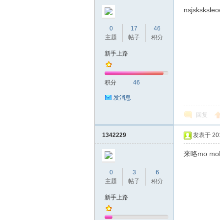
圳
nsjsksksleo
0
17
46
主题
帖子
积分
新手上路
积分
46
发消息
条
回复
1342229
发表于 2018
来咯mo m
0
3
6
主题
帖子
积分
新手上路
友