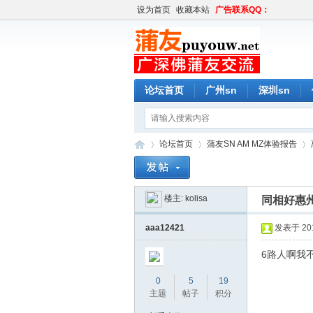
设为首页
收藏本站
广告联系QQ：
论坛首页
广州sn
深圳sn
论坛首页
蒲友SN AM MZ体验报告
楼主:
kolisa
同相好惠
蒲
»
›
›
aaa12421
发表于 2017
6路人啊我
0
5
19
主题
帖子
积分