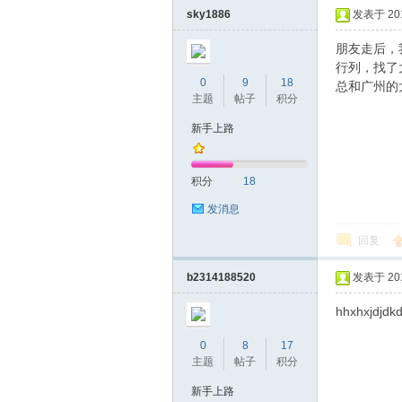
sky1886
发表于 2017
朋友走后，
行列，找了
0
9
18
总和广州的
主题
帖子
积分
新手上路
坛
积分
18
发消息
回复
b2314188520
发表于 2017
hhxhxjdjdk
0
8
17
-
主题
帖子
积分
新手上路