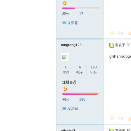
积分
17
发消息
回复
深
tongtong123
发表于 2017
ghhshbdbg
0
6
190
主题
帖子
积分
注册会员
积分
190
圳
发消息
回复
ytfgdicf1
发表于 2017