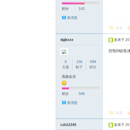
积分
142
网|
发消息
回复
dgjkxxx
发表于 2017
控制9鲸鱼
0
100
599
主题
帖子
积分
深
高级会员
积分
599
发消息
回复
czh12345
发表于 2017