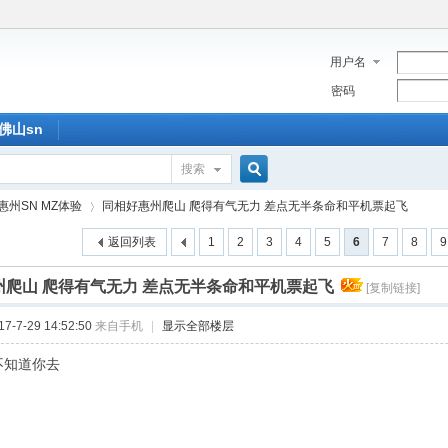
用户名
密码
佛山sn
搜索
搜
惠州SN MZ体验
同相好惠州爬山 爬得有气无力 差点无半条命和平机票起飞
返回列表
1
2
3
4
5
6
7
8
9
索
州爬山 爬得有气无力 差点无半条命和平机票起飞
[复制链接]
›
-7-29 14:52:50
来自手机
|
显示全部楼层
不知道你去