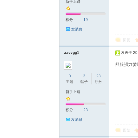
新手上路
友
积分
19
发消息
回复
aavvgg1
发表于 2017
舒服强力赞
网
0
3
23
主题
帖子
积分
新手上路
积分
23
发消息
回复
论