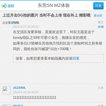
东莞SN MZ体验
回复
上过月去DG拍的图片 当时不会上传 现在补上 精彩哦
看全部
zyz
楼主
点击重新加载
2016-6-27 18:35:22
收藏
在交流区发要审核，直接发这里了，对应主题是这个
kendy组队之93年可爱小女生，痴缠女友的感觉，
如果各位LY能够在其他地方找到比这个发帖时间之前有相
同的，我给你加70威望*10次=700哦！
游客，如果您要查看本帖隐藏内容请
回复
zl123456.
沙发
2019-6-10 16:36:23
11111111111111111111111111