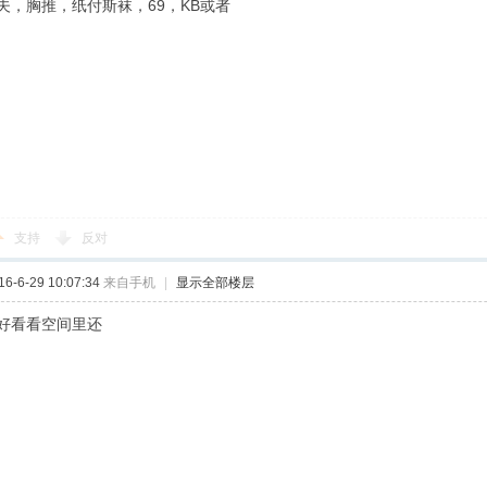
夫，胸推，纸付斯袜，69，KB或者
支持
反对
-6-29 10:07:34
来自手机
|
显示全部楼层
好看看空间里还