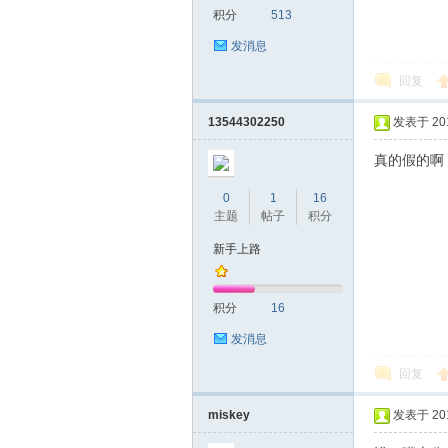
积分
513
发消息
网|
回复
13544302250
发表于 2016
真的假的啊
0
1
16
主题
帖子
积分
新手上路
深
积分
16
发消息
回复
miskey
发表于 2016