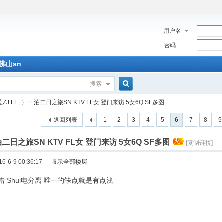
用户名
密码
佛山sn
搜索
搜
ZJ FL
一泊二日之旅SN KTV FL女 登门来访 5女6Q SF多图
返回列表
1
2
3
4
5
6
7
8
9
索
二日之旅SN KTV FL女 登门来访 5女6Q SF多图
[复制链接]
›
-6-9 00:36:17
|
显示全部楼层
错 Shui电分离 唯一的缺点就是有点浅