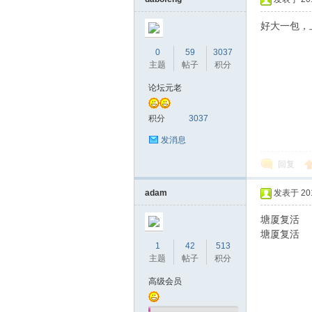
好大一包，
0
59
3037
主题
帖子
积分
桑
论坛元老
积分
3037
发消息
回复
adam
发表于 2016
拿
塘厦复活
塘厦复活
1
42
513
主题
帖子
积分
高级会员