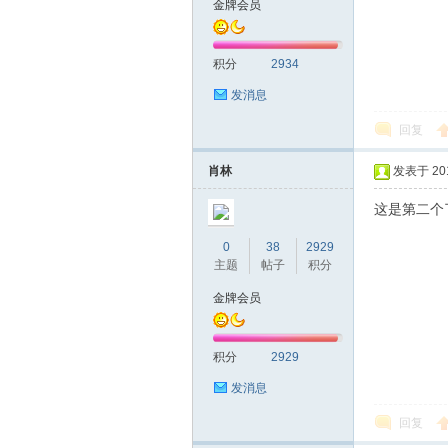
金牌会员
友
积分
2934
发消息
回复
肖林
发表于 2016
这是第二个
网
0
38
2929
主题
帖子
积分
金牌会员
积分
2929
发消息
回复
论