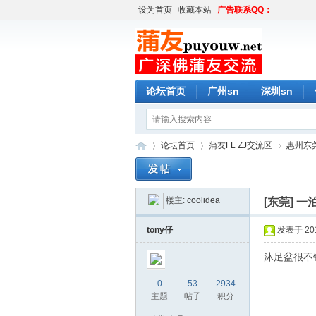
设为首页
收藏本站
广告联系QQ：
论坛首页
广州sn
深圳sn
论坛首页
蒲友FL ZJ交流区
惠州东莞
楼主:
coolidea
[东莞]
一泊
蒲
»
›
›
tony仔
发表于 2016
沐足盆很不
0
53
2934
主题
帖子
积分