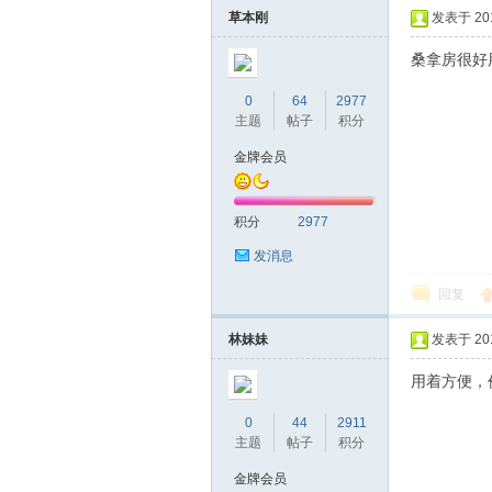
草本刚
发表于 2016
桑拿房很好
0
64
2977
主题
帖子
积分
金牌会员
坛
积分
2977
发消息
回复
林妹妹
发表于 2016
用着方便，
0
44
2911
-
主题
帖子
积分
金牌会员