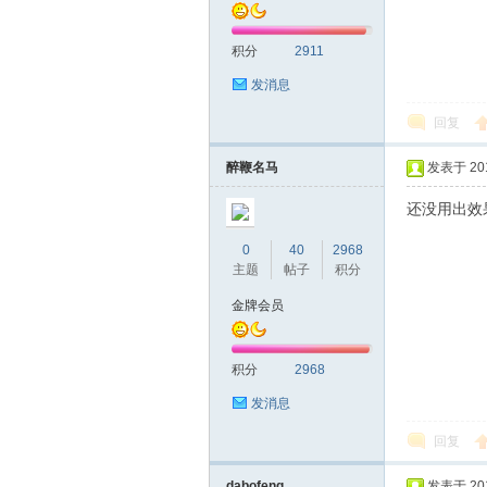
积分
2911
发消息
回复
深
醉鞭名马
发表于 2016
还没用出效
0
40
2968
主题
帖子
积分
金牌会员
积分
2968
圳
发消息
回复
dabofeng
发表于 2016