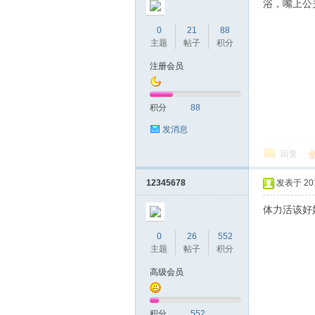
圳
浴，嘴上公
0
21
88
主题
帖子
积分
注册会员
积分
88
发消息
条
回复
12345678
发表于 2016
体力活该好
0
26
552
主题
帖子
积分
高级会员
友
积分
552