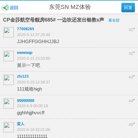
东莞SN MZ体验
回复
CP金莎航空母舰房685# 一边吹还发出银教s声
看全部
77008265
#
41
2020-5-12 07:20:49
JJHGFFGGHHJJBJ
wwwwqp
#
42
2020-5-15 23:03:00
展示一下吧
zfs123
#
43
2020-5-16 12:36:37
111规格high
gggggggg
#
44
2020-6-9 00:00:18
gghhhjjjhvvcff
蛮人
#
45
2020-6-16 02:01:06
11111111111111