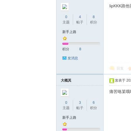
圳
lipKKK路
0
4
8
主题
帖子
积分
新手上路
积分
8
发消息
条
回复
大概其
发表于 2020
痛苦咯某哦
0
3
6
主题
帖子
积分
新手上路
友