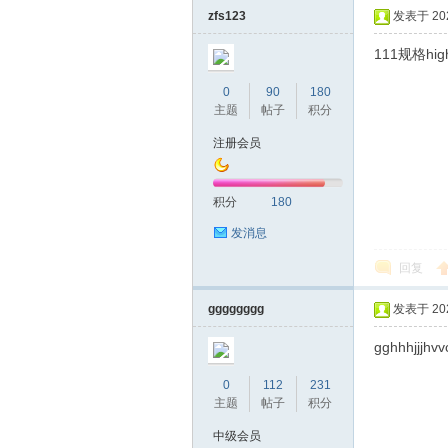
zfs123
发表于 2020
111规格hig
0
90
180
主题
帖子
积分
注册会员
坛
积分
180
发消息
回复
gggggggg
发表于 2020
gghhhjjjhvvc
0
112
231
-
主题
帖子
积分
中级会员