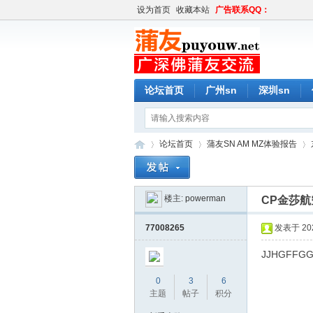
设为首页
收藏本站
广告联系QQ：
论坛首页
广州sn
深圳sn
论坛首页
蒲友SN AM MZ体验报告
楼主:
powerman
CP金莎航
蒲
»
›
›
77008265
发表于 2020
JJHGFFGG
0
3
6
主题
帖子
积分