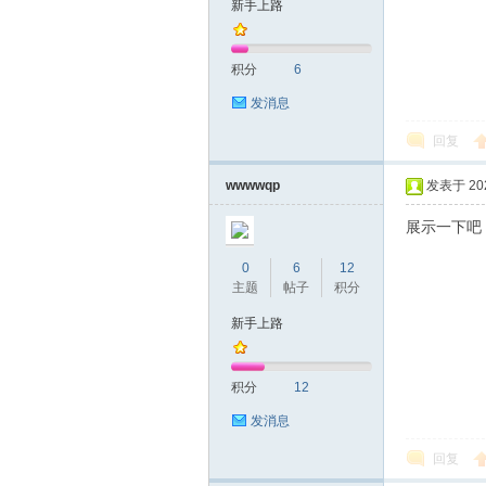
新手上路
友
积分
6
发消息
回复
wwwwqp
发表于 2020
展示一下吧
网
0
6
12
主题
帖子
积分
新手上路
积分
12
发消息
回复
论