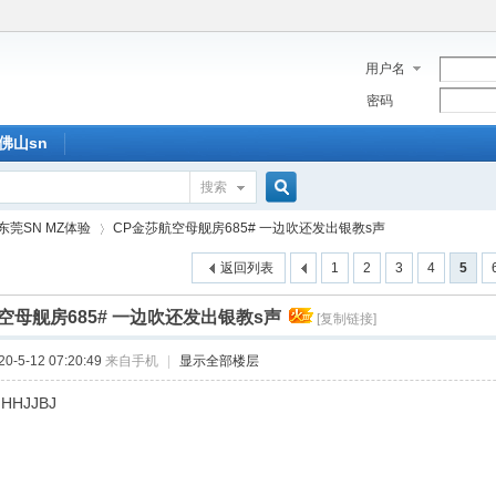
用户名
密码
佛山sn
搜索
搜
东莞SN MZ体验
CP金莎航空母舰房685# 一边吹还发出银教s声
返回列表
1
2
3
4
5
索
空母舰房685# 一边吹还发出银教s声
[复制链接]
›
-5-12 07:20:49
来自手机
|
显示全部楼层
HHJJBJ