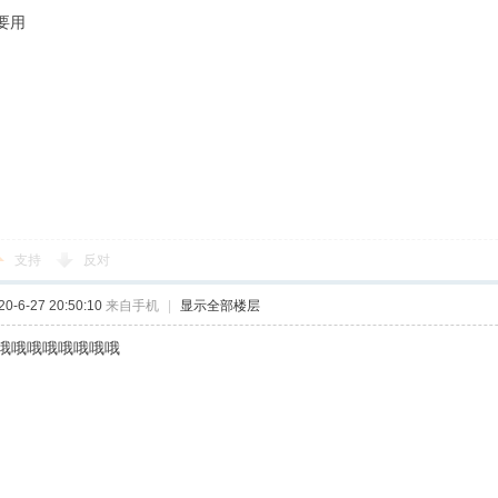
他要用
支持
反对
-6-27 20:50:10
来自手机
|
显示全部楼层
哦哦哦哦哦哦哦哦