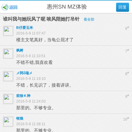
惠州SN MZ体验
回复
谁叫我与她玩风了呢 唉风陪她打吊针
看全部
B仔爱玉米
#
6
2016-5-9 11:07:47
楼主文笔真好，当龟公屈才了
枫树
#
7
2016-5-9 11:10:51
不错不错,我喜欢看
メ阿ǒ瑞メ
#
8
2016-5-9 11:19:10
不错，长见识了，接着讲讲。
前徐Ｋ神
#
9
2016-5-9 11:24:03
那里的。不够专业。
牧狼
#
10
2016-5-9 11:38:11
那里的。不够专业。