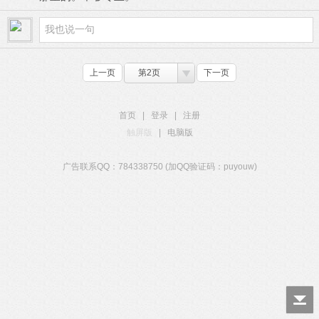
上一页
第2页
下一页
首页
|
登录
|
注册
触屏版
|
电脑版
广告联系QQ：784338750 (加QQ验证码：puyouw)