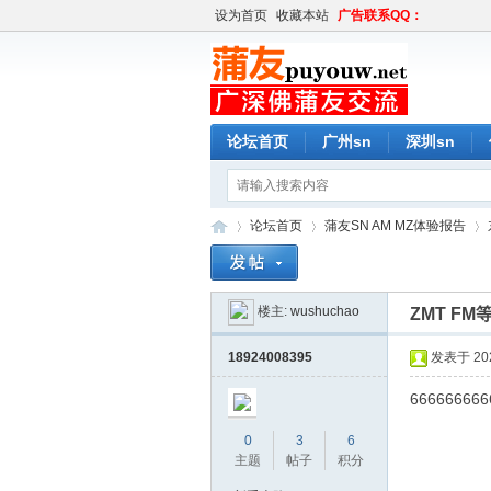
设为首页
收藏本站
广告联系QQ：
论坛首页
广州sn
深圳sn
论坛首页
蒲友SN AM MZ体验报告
楼主:
wushuchao
ZMT F
蒲
»
›
›
18924008395
发表于 2020
666666666
0
3
6
主题
帖子
积分