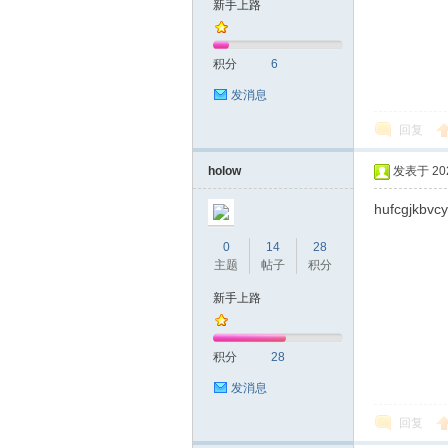
新手上路
友
积分
6
发消息
回复
holow
发表于 2020
hufcgjkbvcyu
网
0
14
28
主题
帖子
积分
新手上路
积分
28
发消息
回复
论