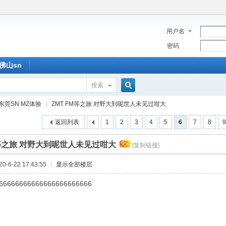
用户名
密码
佛山sn
搜索
搜
东莞SN MZ体验
ZMT FM等之旅 对野大到呢世人未见过咁大
返回列表
1
2
3
4
5
6
7
8
9
索
M等之旅 对野大到呢世人未见过咁大
[复制链接]
›
-6-22 17:43:55
|
显示全部楼层
66666666666666666666666