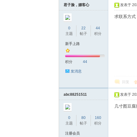
君子脸，嫖客心
发表于 2020
求联系方式
0
22
44
主题
帖子
积分
新手上路
坛
积分
44
发消息
回复
abc88251511
发表于 2021
几寸图豆腐
0
80
160
-
主题
帖子
积分
注册会员