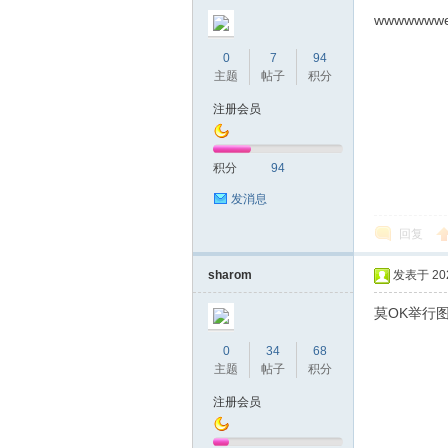
圳
wwwwwwwe
0
7
94
主题
帖子
积分
注册会员
积分
94
发消息
条
回复
sharom
发表于 2021
莫OK举行
0
34
68
主题
帖子
积分
注册会员
友