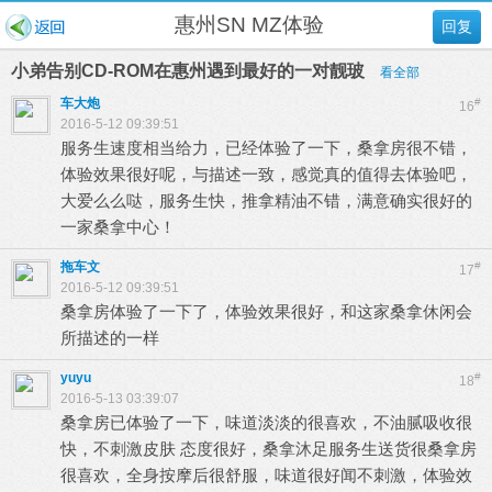
惠州SN MZ体验
回复
小弟告别CD-ROM在惠州遇到最好的一对靓玻
看全部
车大炮
#
16
2016-5-12 09:39:51
服务生速度相当给力，已经体验了一下，桑拿房很不错，
体验效果很好呢，与描述一致，感觉真的值得去体验吧，
大爱么么哒，服务生快，推拿精油不错，满意确实很好的
一家桑拿中心！
拖车文
#
17
2016-5-12 09:39:51
桑拿房体验了一下了，体验效果很好，和这家桑拿休闲会
所描述的一样
yuyu
#
18
2016-5-13 03:39:07
桑拿房已体验了一下，味道淡淡的很喜欢，不油腻吸收很
快，不刺激皮肤 态度很好，桑拿沐足服务生送货很桑拿房
很喜欢，全身按摩后很舒服，味道很好闻不刺激，体验效