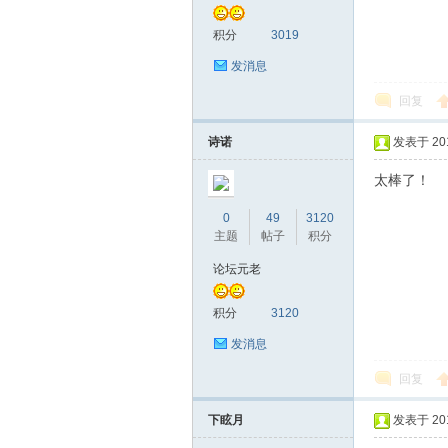
积分
3019
发消息
桑
回复
诗诺
发表于 2016
太棒了！
0
49
3120
主题
帖子
积分
论坛元老
拿
积分
3120
发消息
回复
下眩月
发表于 2016