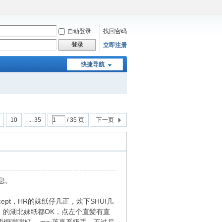
自动登录
找回密码
登录
立即注册
快捷导航
10
... 35
/ 35 页
下一页
息。
ept，HR的妹纸仔几正，炊下SHUI几
）。的湖北妹纸都OK，点左个直髪有直