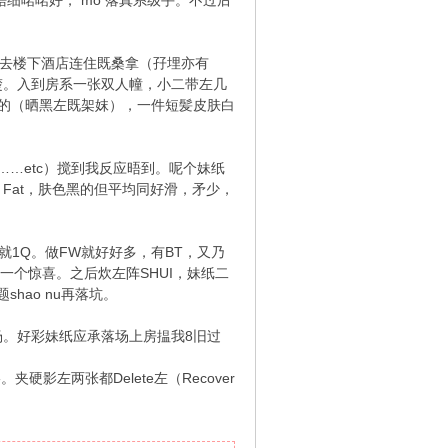
晤细啱啱好， mo 落真系级手。不过后
左去楼下酒店连住既桑拿（孖埋亦有
清楚。入到房系一张双人幢，小二带左几
黑的（晒黑左既架妺），一件短髪皮肤白
T……etc）搅到我反应晤到。呢个妹纸
y Fat，肤色黑的但平均同好滑，矛少，
咁就1Q。做FW就好好多，有BT，又乃
一个惊喜。之后炊左阵SHUI，妹纸二
ao nu再落坑。
场。好彩妹纸应承落场上房揾我8旧过
影左两张都Delete左（Recover