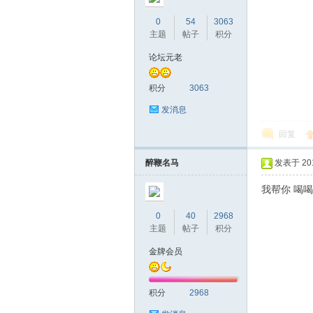
0
54
3063
主题
帖子
积分
论坛元老
积分
3063
品
发消息
回复
醉鞭名马
发表于 2016
我帮你 喝
0
40
2968
主题
帖子
积分
茶
金牌会员
积分
2968