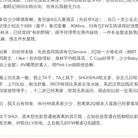
公仔既湖妺。几好玩顶酒又爽快。Chou佢那双玻SHUI，佢话佢自已晤大
，都晤记得问出晤出街。佢肯出我都无力出……
多饮少少啤酒算喇。食完饭9点几番酒店（光谷华X达），自己一支公走
女经理介绍左个688（最平）泰式套餐，90Mins，问有乜FW又唔讲得好
同一杯冰，已经觉得“有的野喎”。跟手经理带左两件妹纸，一件长金髪皮肤
K嫁。拣左件长髪既。
衫裤，但佢仲未除，先坐底同我讲有乜Service，2Q加一大堆名词（例B
斯文，I like！佢亦除埋衫，身材平均晤算高，C Cup好弹手，少少Bab
上金髪）ΑⅤ晒黑的素人。咁Pink Lin就晤使谂喇。
嘴上功夫真一般。我上TA下，TA上我下，SHUISHUI晤太多。谷左几日
手，上TDL钻，相当舒服。同CP有得比系差左张氺牀。系武汉周边既区系
得玻玻咁弹手），十二岁已经离家，咁我无再追问，我谂佢以前一定系问题sh
坑，我又点有得食。90分钟真系差少少，想离第2Q都未入直路已经要落
下SHUI。原本想先影普通相再离的其它既，点知佢连普通合照都晤比影。夹硬
既无喇，对晤住LY你地。之后都几好FW整多Q先瞓觉。