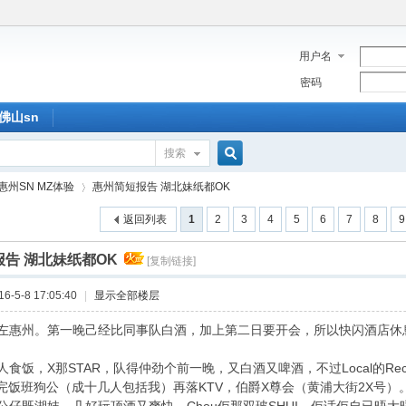
用户名
密码
佛山sn
搜索
搜
惠州SN MZ体验
惠州简短报告 湖北妹纸都OK
返回列表
1
2
3
4
5
6
7
8
9
索
告 湖北妹纸都OK
[复制链接]
›
-5-8 17:05:40
|
显示全部楼层
左惠州。第一晚己经比同事队白酒，加上第二日要开会，所以快闪酒店休
食饭，X那STAR，队得仲劲个前一晚，又白酒又啤酒，不过Local的Rec
。食完饭班狗公（成十几人包括我）再落KTV，伯爵X尊会（黄浦大街2X号