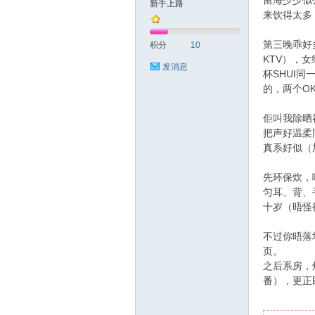
留海少少似
新手上路
来饮得太多
友
第三晚乖好
积分
10
KTV），
发消息
杯SHUI
的，两个O
佢叫我除晒
把声好温柔同
真系好似（加
网
先环保炊，
匀耳、背、
十岁（晤怪
不过你晤落
页。
之后系房，炊
番），更正
论