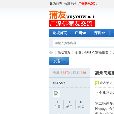
设为首页
收藏本站
广告联系QQ：
论坛首页
广州sn
深圳sn
论坛首页
蒲友SN AM MZ体验报告
惠州简短报
查看:
55870
|
回复:
339
蒲
»
›
›
ak47206
发表于 2016
上个礼拜去
1
1
10
第二晚仲多人
主题
帖子
积分
Happy