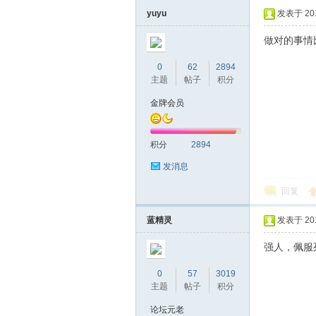
yuyu
发表于 2016
做对的事情
0
62
2894
主题
帖子
积分
金牌会员
深
积分
2894
发消息
回复
蓝精灵
发表于 2016
圳
强人，佩服
0
57
3019
主题
帖子
积分
论坛元老