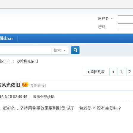
用户名
密码
佛山sn
搜索
搜
ZJ FL
沙湾风光依旧
返回列表
1
2
索
湾风光依旧
[复制链接]
›
-6-15 02:49:46
|
显示全部楼层
，挺好的，坚持用希望效果更刚到货 试了一包老姜 咋没有生姜味？