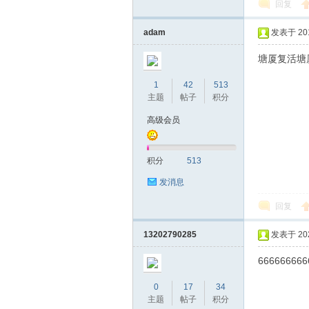
回复
adam
发表于 2016
网|
塘厦复活塘
1
42
513
主题
帖子
积分
高级会员
积分
513
深
发消息
回复
13202790285
发表于 2021
666666666
0
17
34
主题
帖子
积分