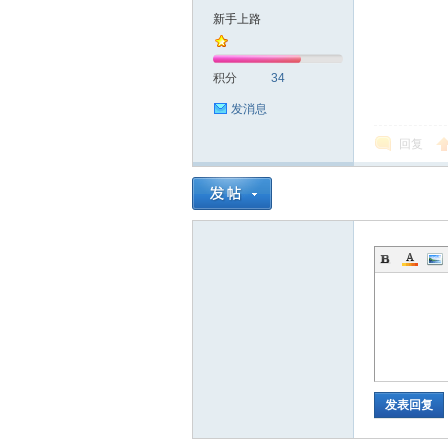
圳
新手上路
积分
34
发消息
回复
条
友
发表回复