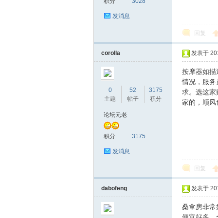
积分
3028
发消息
回复
corolla
发表于 2016
按摩器如描
深
情况，服务
0
52
3175
求。选这家
主题
帖子
积分
家的，顺风
论坛元老
积分
3175
发消息
回复
圳
dabofeng
发表于 2016
桑拿房非常
便宜好多，