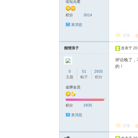
论坛元老
友
积分
3014
发消息
回复
痴情浪子
发表于 2016
评论晚了，
的！
0
51
2935
网
主题
帖子
积分
金牌会员
积分
2935
发消息
回复
论