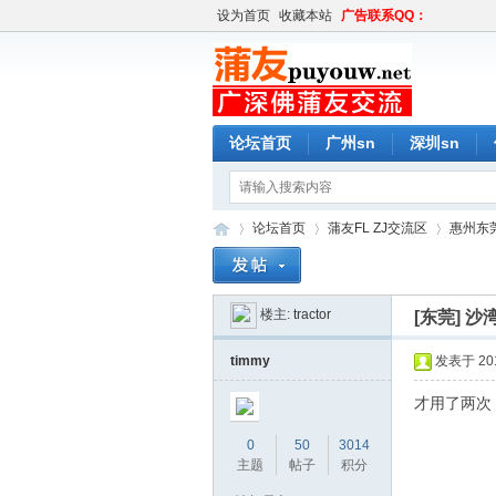
设为首页
收藏本站
广告联系QQ：
论坛首页
广州sn
深圳sn
论坛首页
蒲友FL ZJ交流区
惠州东莞
楼主:
tractor
[东莞]
沙
蒲
»
›
›
timmy
发表于 2016
才用了两次
0
50
3014
主题
帖子
积分