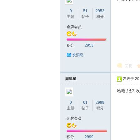
0
51
2953
网|
主题
帖子
积分
金牌会员
积分
2953
发消息
回复
深
周星星
发表于 2016
哈哈,很久
0
61
2999
主题
帖子
积分
金牌会员
积分
2999