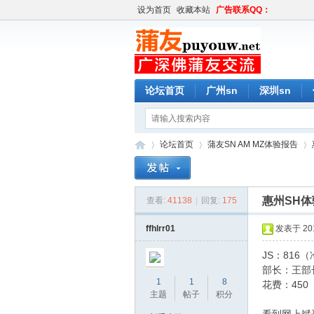
设为首页
收藏本站
广告联系QQ：
论坛首页
广州sn
深圳sn
论坛首页
蒲友SN AM MZ体验报告
惠州SH体
查看:
41138
|
回复:
175
蒲
»
›
›
ffhlrr01
发表于 2016
JS：816
部长：王部
1
1
8
花费：450
主题
帖子
积分