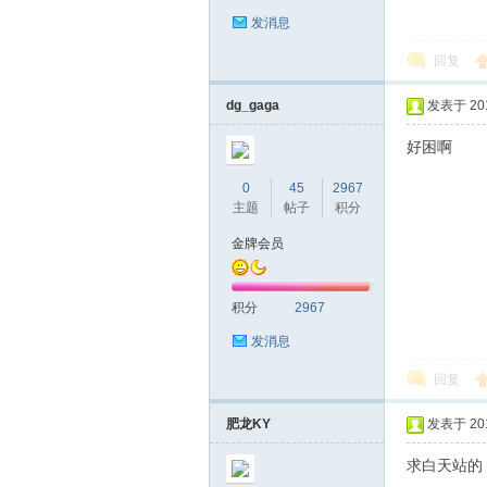
圳
发消息
回复
dg_gaga
发表于 2016
好困啊
0
45
2967
主题
帖子
积分
条
金牌会员
积分
2967
发消息
回复
肥龙KY
发表于 2016
友
求白天站