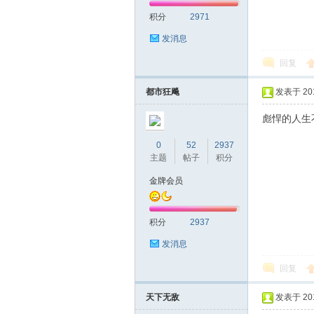
积分
2971
发消息
回复
都市狂飚
发表于 2016
彪悍的人生
坛
0
52
2937
主题
帖子
积分
金牌会员
积分
2937
发消息
回复
-
天下无敌
发表于 2016