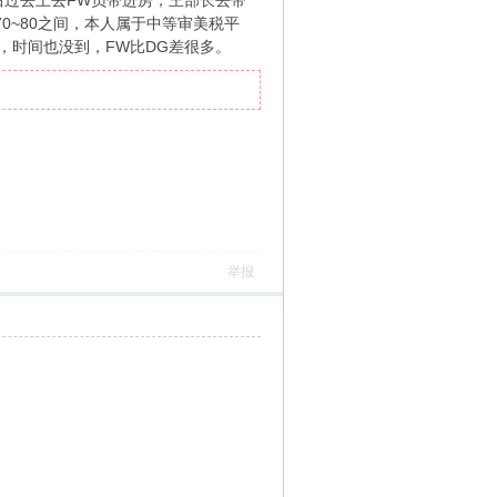
后过去上去FW员带进房，王部长去带
0~80之间，本人属于中等审美税平
，时间也没到，FW比DG差很多。
举报