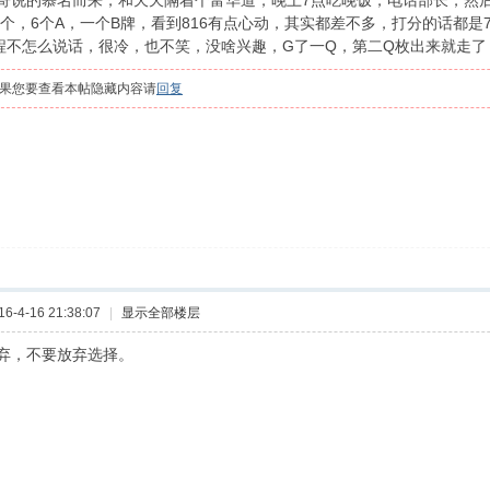
哥说的慕名而来，和天天隔着个富华道，晚上7点吃晚饭，电话部长，然
7个，6个A，一个B牌，看到816有点心动，其实都差不多，打分的话都是7
全程不怎么说话，很冷，也不笑，没啥兴趣，G了一Q，第二Q枚出来就走了
果您要查看本帖隐藏内容请
回复
-4-16 21:38:07
|
显示全部楼层
弃，不要放弃选择。