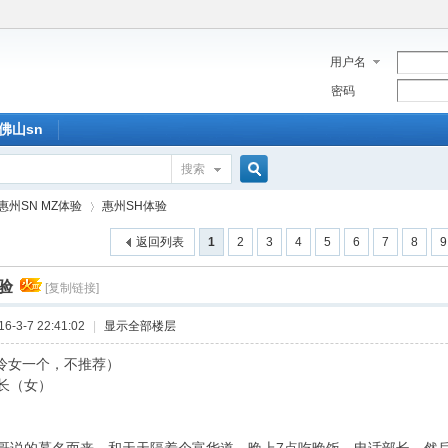
用户名
密码
佛山sn
搜索
搜
惠州SN MZ体验
惠州SH体验
返回列表
1
2
3
4
5
6
7
8
9
索
验
[复制链接]
›
-3-7 22:41:02
|
显示全部楼层
（冷女一个，不推荐）
长（女）