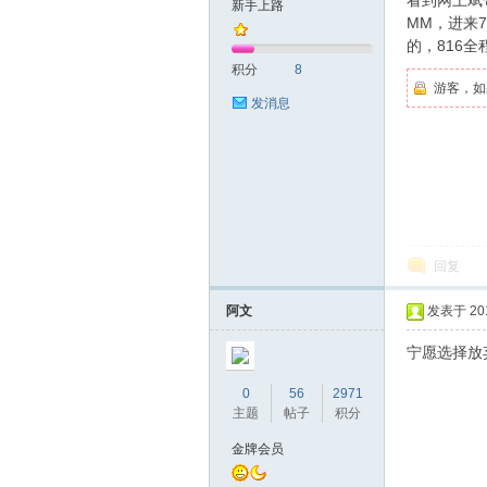
看到网上斌
新手上路
MM，进来
的，816
友
积分
8
游客，如
发消息
网
回复
阿文
发表于 2016
宁愿选择放
0
56
2971
主题
帖子
积分
金牌会员
论