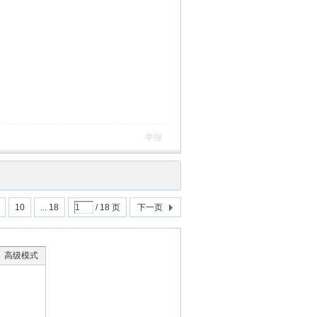
举报
10
... 18
/ 18 页
下一页
高级模式