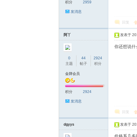
积分
2959
发消息
回复
桑
阿丫
发表于 2016
你还想说什么
0
44
2924
主题
帖子
积分
金牌会员
拿
积分
2924
发消息
回复
dgyys
发表于 2016
价格系几多