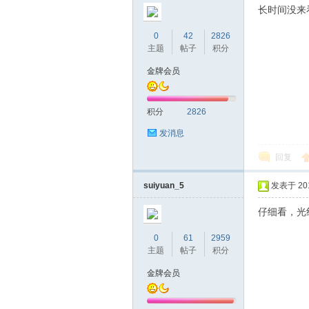
长时间没来
0
42
2826
主题
帖子
积分
金牌会员
深
积分
2826
发消息
回复
suiyuan_5
发表于 2016
仔细看，光
0
61
2959
圳
主题
帖子
积分
金牌会员