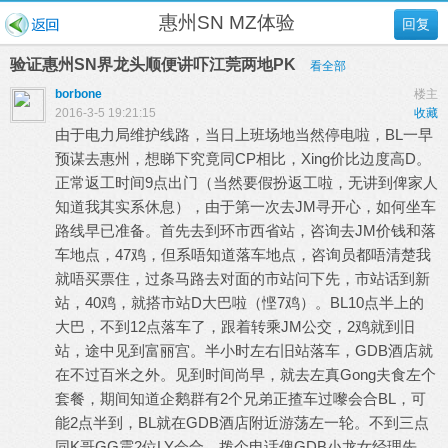
惠州SN MZ体验
回复
验证惠州SN界龙头顺便讲吓江莞两地PK
看全部
borbone
楼主
2016-3-5 19:21:15
收藏
由于电力局维护线路，当日上班场地当然停电啦，BL一早
预谋去惠州，想睇下究竟同CP相比，Xing价比边度高D。
正常返工时间9点出门（当然要假扮返工啦，无讲到俾家人
知道我其实系休息），由于第一次去JM寻开心，如何坐车
路线早已准备。首先去到环市西省站，咨询去JM价钱和落
车地点，47鸡，但系唔知道落车地点，咨询员都唔清楚我
就唔买票住，过条马路去对面的市站问下先，市站话到新
站，40鸡，就搭市站D大巴啦（悭7鸡）。BL10点半上的
大巴，不到12点落车了，跟着转乘JM公交，2鸡就到旧
站，途中见到富丽宫。半小时左右旧站落车，GDB酒店就
在不过百米之外。见到时间尚早，就去左真Gong夫食左个
套餐，期间知道企鹅群有2个兄弟正揸车过嚟会合BL，可
能2点半到，BL就在GDB酒店附近游荡左一轮。不到三点
同K哥GG震2位LY会合，拨个电话俾GDB小龙女经理先，