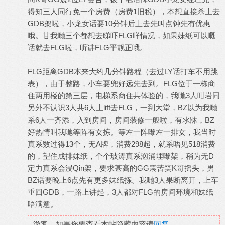
得知三人同行免一个房费（房费1旧税），本想直接杀上去
GDB架啦，小龙女话要10分钟后上去先叫点钟先有优惠
哦。甘我哋三个都想去睇吓FLG咩情况，如果妹纸可以嘅
话就去FLG啦，听讲FLG平靓正哦。
FLG距离GDB本来大约几分钟路程（去过LY话打车不用跳
表），由于整路，小车要兜好远先去到。FLG位于一栋商
住两用楼的第三层，电梯系商住共体验的，我哋3人咁岩同
另外不认识3人共6人上lift去FLG，一到大堂，BZ以为我哋
系6人一齐添，入到房间，房间装修一般啦，有氺牀，BZ
好热情叫我哋等阵有女拣。等左一阵嚟左一排女，我当时
真系数过得13个，无A牌，消费298起，就系唔见518消费
的，望住成排妹纸，个个玻涛真系汹涌埋嚟架，稍为无D
定力真系会浸Qin架，要求甚高的GG震苦笑K哥摇头，男
BZ话要晚上6点先有更多妹纸拣。我哋3人果断离开，上车
重回GDB，一路上讲起，3人都对FLG的房间环境和妹纸
唔满意。
游客，如果您要查看本帖隐藏内容请
回复