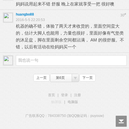
妈妈说用起来不错 舒服 晚上在家就享受一把 很好噢
huangbo88
#
30
2016-5-5 22:20:53
机器的确不错，体验了两天才来收货的，里面空间蛮大
的，估计大脚人也能用，力量也很好，里面好像有气垫类
的沐足盆，脚在里面剩余空间都沾满， AM 的很舒服。不
错，以后有活动在给妈妈买一个
上一页
第6页
下一页
首页
|
登录
|
注册
触屏版
|
电脑版
广告联系QQ：784338750 (加QQ验证码：puyouw)