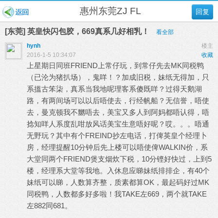
惠州东莞ZJ FL
回复
[东莞] 英皇快闪包胶，669真系几好相乳！
看全部
hynh
楼主
2016-1-5 10:34:07
收藏
上星期日同班FRIEND上常仔玩，到常仔先去MK同税鸭
（已沦为猪扒场），鬼咩！？加成旧税，妹纸无得加，只
系搵古笨柒，真系当我地呢理客系傻既咩？过得天鹅湖
路，有两间场可以以后唔使去，行经帆船？无信誉，唔使
去，曼克顿我不嬲唔去，美宝又多人到阿妈都唔认得，唔
捻知咩人系度乱咁放风话美宝生意唔好呢？哎。。。唔通
无野玩？其中有个FREIND抄左电话，打俾英皇个经理卜
房，经理提醒10分钟后先上楼可以唔使俾WALKIN价，系
大堂同两个FRIEND煲支烟炊下税，10分铿好快过，上到5
楼，经理系大堂等我地。入休息应睇妹纸排排企，有40个
妹纸可以睇，人数算齐整，质素都算OK，最起码好过MK
同税鸭，人数都多好多啦！我TAKE左669，两个就TAKE
左882同681。