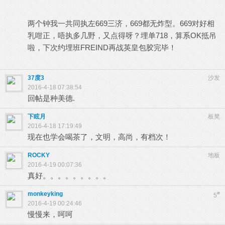
两个钟我一共同执左669三济，669都无炸型。669对好相
乳咁正，唔执多几野，又点得呀？埋单718，算系OK抵吊
啦，下次约埋班FREIND再战英皇包胶完毕！
37度3
沙发
2016-4-18 07:38:54
回帖是种美德.
下眩月
板凳
2016-4-18 17:19:49
现在也学会喝茶了，文明，高尚，有档次！
ROCKY
地板
2016-4-19 00:07:36
真好。。。。。。。。。
monkeyking
#
5
2016-4-19 00:24:46
慢慢来，呵呵