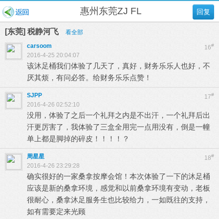
惠州东莞ZJ FL
回复
[东莞] 税静河飞
看全部
carsoom
#
16
2016-4-25 20:04:07
该沐足桶我们体验了几天了，真好，财务乐乐人也好，不
厌其烦，有问必答。给财务乐乐点赞！
SJPP
#
17
2016-4-26 02:52:10
没用，体验了之后一个礼拜之内是不出汗，一个礼拜后出
汗更厉害了，我体验了三盒全用完一点用没有，倒是一幢
单上都是脚掉的碎皮！！！！？
周星星
#
18
2016-4-26 23:29:28
确实很好的一家桑拿按摩会馆！本次体验了一下的沐足桶
应该是新的桑拿环境，感觉和以前桑拿环境有变动，老板
很耐心，桑拿沐足服务生也比较给力，一如既往的支持，
如有需要定来光顾