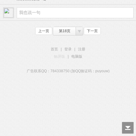
上一页
第18页
下一页
首页
|
登录
|
注册
触屏版
|
电脑版
广告联系QQ：784338750 (加QQ验证码：puyouw)