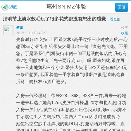
惠州SN MZ体验
回复
淸明节上淡水数毛玩了很多花式都没有想出的感觉
看全部
依纹
楼主
2015-9-19 13:48:58
收藏
先多谢各LY支持 ,上回跟太极k高手过招三小时败走后,一心
想到Sn寺深造,但给带头大哥吐出一句『食包先食饱』不用
急。于是带我们到桥头街市侧一间不起眼的饭店内,我心有
些?之后他垯生道「先来两斤狗rou」 喔!原来如此,跟住再
来一只走地鶏和三个小菜,带头大头还问今天还有狗轮40元
一条谁想要, 我看着他一手拿着食到啜啜声很是滋味,饱食
后马上向格林xx酒店进发。
入房坐低经理马上带来328、368、428各三件,再来一转她
一进来我选了她高1.7m,皮肤白滑様甜,20才湖北人,她引领
入房一关门,佢就主动除我衫然后压住我又啜我lin，我亦不
甘示弱使出大力鹰爪功爪着两大白rou 囚系咁渣玻食乃，
她使出空空妙手吐弄我的晓DD,我打趣话唔好冲凉啦，直
接做吧！佢话唔好?从手袋拿了一张咭出来,我看了看秘级