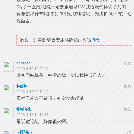
(写了什么招式)说一定要跟着做FW,我给她气得说了几句,
你要识得转弯呢! 不过佢都知我讲笑啦，玩多阵就一齐冲凉
洗白白。
游客，如果您要查看本帖隐藏内容请
回复
carsoom
沙发
2016-4-16 19:50:57
其实回帖算是一种没德德，所以我快成圣人了
林妹妹
板凳
2016-4-17 09:13:42
看样子应该不错哦，有空过去试试
彬彬有礼
地板
2016-4-17 11:48:55
最近这论坛上好像很火啊。。
メ阿ǒ瑞メ
#
5