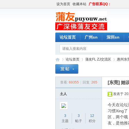
设为首页
收藏本站
广告联系QQ：
论坛首页
广州sn
深圳sn
论坛首页
蒲友FL ZJ交流区
惠州东莞
[东莞]
她
查看:
69355
|
回复:
265
蒲
»
›
›
土人
发表于 2015
今天在论坛
习惯Xin
3
3
12
区，两个哦
主题
帖子
积分
友，是他推