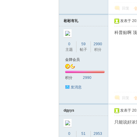
回复
彬彬有礼
发表于 2016
科普贴啊 
0
59
2990
主题
帖子
积分
金牌会员
坛
积分
2990
发消息
回复
dgyys
发表于 2016
-
只能说好浓
0
51
2953