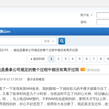
用户名
密码
佛山sn
搜索
搜
ZJ FL
她说是桑拿公司规定的整个过程中都没有离开过我
返回列表
1
2
3
4
5
6
7
8
9
索
说是桑拿公司规定的整个过程中都没有离开过我
[复制链接]
›
-8-12 17:20:10
|
显示全部楼层
逛了一下发现有新MM收录。我的眼睛一下就给彩儿的半裸大玻吸引住了
g了，又看了收录时间是几个小时前，当然这时不忘了问封心大神。经过确
，哇，，马上电话MM预约。不料MM告知是刚到的，要明天才可以上班
荐我找你的，封心不好意思了，借用你大名过桥了，我还真没见过你，改