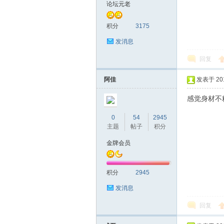
论坛元老
网|
积分
3175
发消息
回复
阿佳
发表于 2016
感觉身材不
0
54
2945
深
主题
帖子
积分
金牌会员
积分
2945
发消息
回复