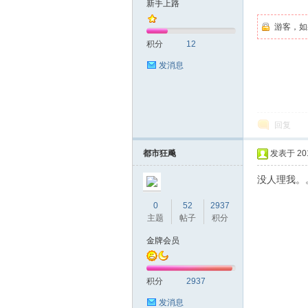
新手上路
游客，如
友
积分
12
发消息
回复
都市狂飚
发表于 2016
网
没人理我
0
52
2937
主题
帖子
积分
金牌会员
积分
2937
发消息
论