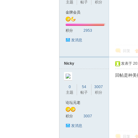
主题
帖子
积分
金牌会员
积分
2953
发消息
深
回复
Nicky
发表于 2016
回帖是种美
0
54
3007
主题
帖子
积分
论坛元老
圳
积分
3007
发消息
回复