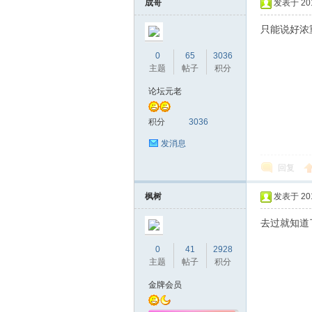
圳
成哥
发表于 2016
只能说好浓
0
65
3036
主题
帖子
积分
论坛元老
积分
3036
条
发消息
回复
枫树
发表于 2016
去过就知道
0
41
2928
主题
帖子
积分
友
金牌会员