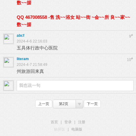
数~~据
QQ 467008558 -售 洗~~浴女 站~~街 ~会~~所 良~~家~~
数~~据
abcf
#
9
2024-4-6 22:16:03
五具体行政中心医院
literam
#
10
2024-4-7 21:58:49
州旅游回来真
上一页
第2页
下一页
首页
|
登录
|
注册
触屏版
|
电脑版