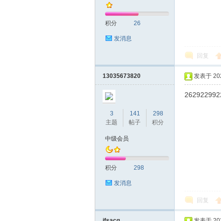
积分
26
发消息
回复
深
13035673820
发表于 2024
262922992
3
141
298
主题
帖子
积分
中级会员
积分
298
圳
发消息
回复
jfsacg
发表于 2024