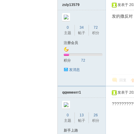
zsly13579
发表于 2024
发的撒反对
0
34
72
主题
帖子
积分
注册会员
坛
积分
72
发消息
回复
qqwweerr1
发表于 2024
?????????
0
13
26
-
主题
帖子
积分
新手上路