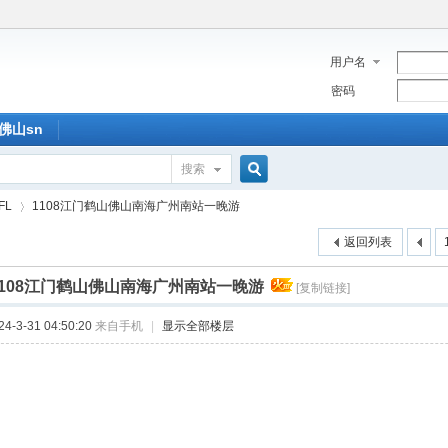
用户名
密码
佛山sn
搜索
搜
FL
1108江门鹤山佛山南海广州南站一晚游
返回列表
索
1108江门鹤山佛山南海广州南站一晚游
[复制链接]
›
-3-31 04:50:20
来自手机
|
显示全部楼层