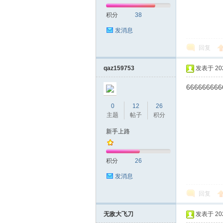
积分
38
网|
发消息
回复
qaz159753
发表于 2024
666666666
0
12
26
主题
帖子
积分
深
新手上路
积分
26
发消息
回复
无敌大飞刀
发表于 2024