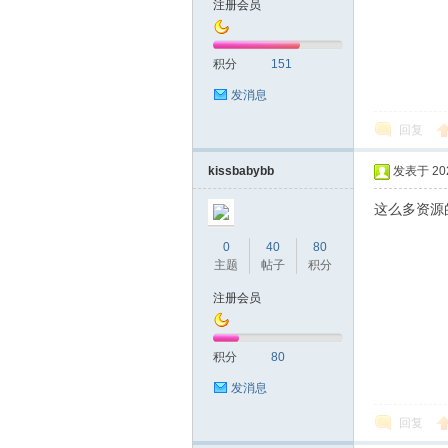
注册会员
友
积分
151
发消息
回复
kissbabybb
发表于 2024
这么多资源
网
0
40
80
主题
帖子
积分
注册会员
积分
80
发消息
回复
论