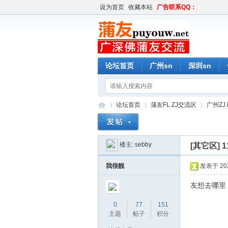
设为首页
收藏本站
广告联系QQ：
论坛首页
广州sn
深圳sn
论坛首页
蒲友FL ZJ交流区
广州ZJ 
楼主:
sebby
[其它区]
蒲
»
›
›
我很靓
发表于 2024
友想去哪里
0
77
151
主题
帖子
积分