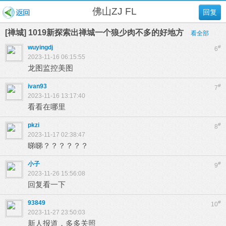
佛山ZJ FL
回复
[禅城] 1019新探索出禅城一个狼少肉不多的好地方
看全部
wuyingdj
#
6
2023-11-16 06:15:55
龙图监控美图
ivan93
#
7
2023-11-16 13:17:40
看看在哪里
pkzi
#
8
2023-11-17 02:38:47
睇睇？？？？？？
小子
#
9
2023-11-26 15:56:08
回复看一下
93849
#
10
2023-11-27 23:50:03
新人报道，多多关照