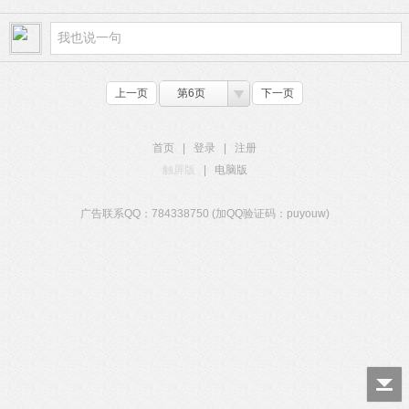
上一页
第6页
下一页
首页
|
登录
|
注册
触屏版
|
电脑版
广告联系QQ：784338750 (加QQ验证码：puyouw)