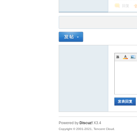
回复
品
发表回复
茶
Powered by
Discuz!
X3.4
Copyright © 2001-2021, Tencent Cloud.