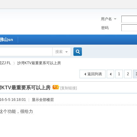
用户名
密码
佛山sn
搜索
搜
ZJ FL
沙湾KTV最重要系可以上房
返回列表
1
2
索
湾KTV最重要系可以上房
[复制链接]
›
-5-5 16:18:01
|
显示全部楼层
这个功能，很给力