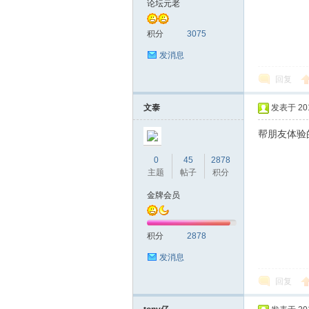
论坛元老
友
积分
3075
发消息
回复
文泰
发表于 2016
帮朋友体验
0
45
2878
网
主题
帖子
积分
金牌会员
积分
2878
发消息
回复
论