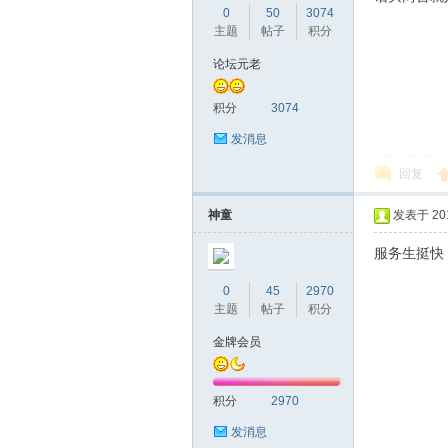
圳
0
50
3074
主题
帖子
积分
论坛元老
积分
3074
发消息
回复
条
神童
发表于 2016
服务生挺快
0
45
2970
主题
帖子
积分
金牌会员
积分
2970
友
发消息