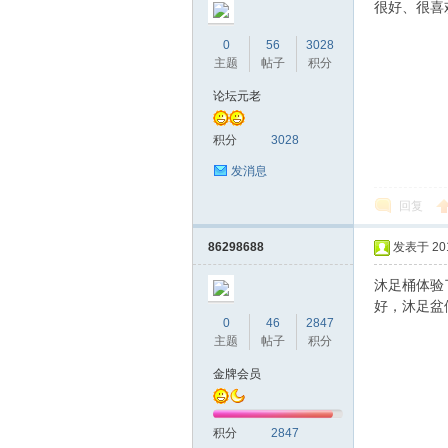
很好、很喜
0
56
3028
主题
帖子
积分
论坛元老
桑
积分
3028
发消息
回复
86298688
发表于 2016
沐足桶体验
拿
好，沐足盆
0
46
2847
主题
帖子
积分
金牌会员
积分
2847