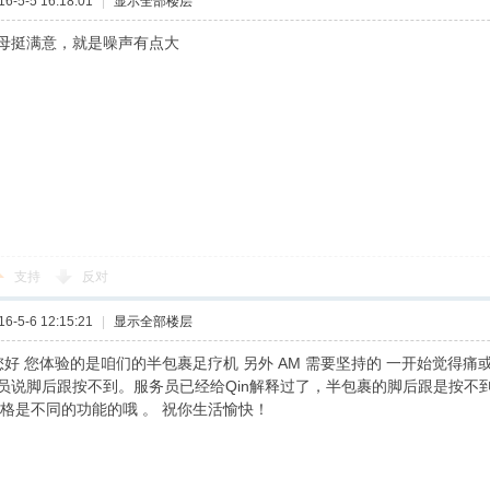
-5-5 16:18:01
|
显示全部楼层
母挺满意，就是噪声有点大
支持
反对
-5-6 12:15:21
|
显示全部楼层
n您好 您体验的是咱们的半包裹足疗机 另外 AM 需要坚持的 一开始觉得
员说脚后跟按不到。服务员已经给Qin解释过了，半包裹的脚后跟是按不到
价格是不同的功能的哦 。 祝你生活愉快！