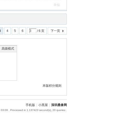
举报
3
4
5
6
/ 6 页
下一页
高级模式
本版积分规则
手机版
|
小黑屋
|
深圳桑拿网
 03:09
, Processed in 1.137423 second(s), 20 queries .