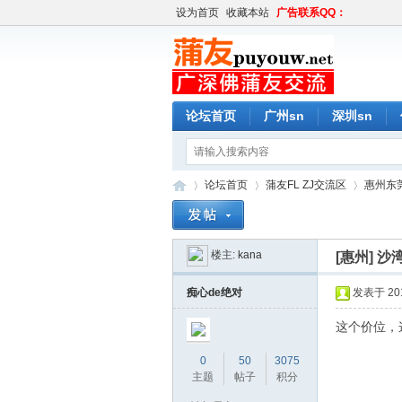
设为首页
收藏本站
广告联系QQ：
论坛首页
广州sn
深圳sn
论坛首页
蒲友FL ZJ交流区
惠州东莞
楼主:
kana
[惠州]
沙
蒲
»
›
›
痴心de绝对
发表于 2016
这个价位，
0
50
3075
主题
帖子
积分