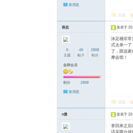
发消息
回复
网|
容总
发表于 2016
沐足桶非常
式太单一了
0
48
2908
了，跟这家
主题
帖子
积分
摩会馆！
金牌会员
深
积分
2908
发消息
回复
n煲
发表于 2016
拿回来之后
话买两台就