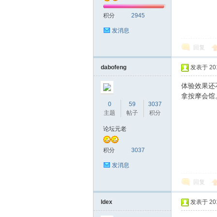
积分
2945
发消息
回复
dabofeng
发表于 2016
深
体验效果还
拿按摩会馆
0
59
3037
主题
帖子
积分
论坛元老
积分
3037
发消息
圳
回复
ldex
发表于 2016