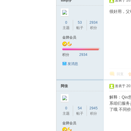
tony仔
发表于 2016
很好用，父
0
53
2934
主题
帖子
积分
金牌会员
积分
2934
坛
发消息
回复
阿佳
发表于 2016
解释：Qi
系咱们服务
0
54
2945
了哦 不同
主题
帖子
积分
-
金牌会员