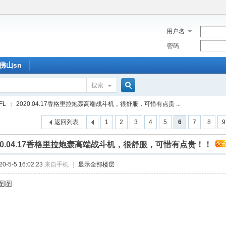
用户名
密码
佛山sn
搜索
搜
FL
2020.04.17香格里拉炮轰高端战斗机，很舒服，可惜有点贵 ...
返回列表
1
2
3
4
5
6
7
8
9
索
20.04.17香格里拉炮轰高端战斗机，很舒服，可惜有点贵！！
›
-5-5 16:02:23
来自手机
|
显示全部楼层
图图