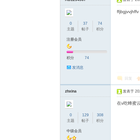
ffjbgjvvjhffv
0
37
74
主题
帖子
积分
桑
注册会员
积分
74
发消息
回复
zhxina
发表于 2020
拿
在v吃蜂蜜
0
129
308
主题
帖子
积分
中级会员