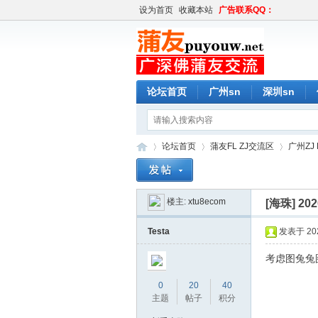
设为首页
收藏本站
广告联系QQ：
论坛首页
广州sn
深圳sn
论坛首页
蒲友FL ZJ交流区
广州ZJ 
楼主:
xtu8ecom
[海珠]
20
蒲
»
›
›
Testa
发表于 2020
考虑图兔兔
0
20
40
主题
帖子
积分