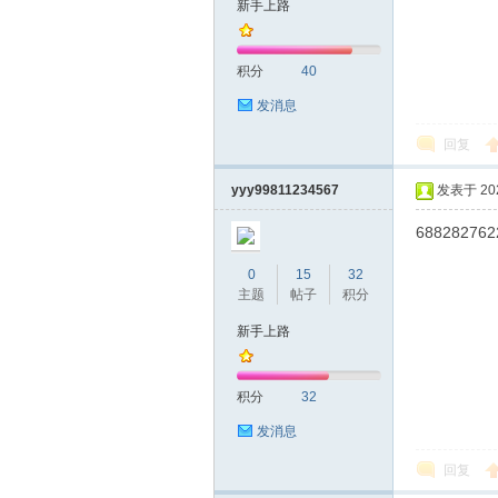
新手上路
友
积分
40
发消息
回复
yyy99811234567
发表于 2020
688282762
网
0
15
32
主题
帖子
积分
新手上路
积分
32
发消息
回复
论