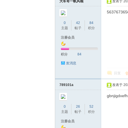
圳
大军哥一帆风顺
发表于 2020
563767365
0
42
84
主题
帖子
积分
注册会员
积分
84
条
发消息
回复
789101a
发表于 2020
gbnjigdxef
0
26
52
主题
帖子
积分
友
注册会员