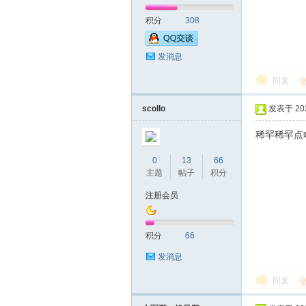
积分
308
网|
发消息
回复
scollo
发表于 2020
稀罕稀罕点
0
13
66
深
主题
帖子
积分
注册会员
积分
66
发消息
回复