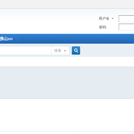
用户名
密码
佛山sn
搜索
搜
索