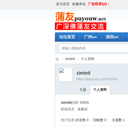
设为首页
收藏本站
广告联系QQ：
论坛首页
广州sn
深圳sn
ziminli
个人资料
ziminli
https://ipuyoub.com/?9384
蒲
›
›
主题
个人资料
ziminli
(UID: 9384)
邮箱状态
未验证
统计信息
好友数 0
|
回帖数 0
|
主题数 1