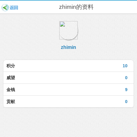
zhimin的资料
zhimin
积分
10
威望
0
金钱
9
贡献
0