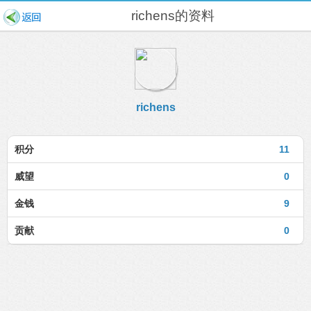
richens的资料
richens
积分
11
威望
0
金钱
9
贡献
0