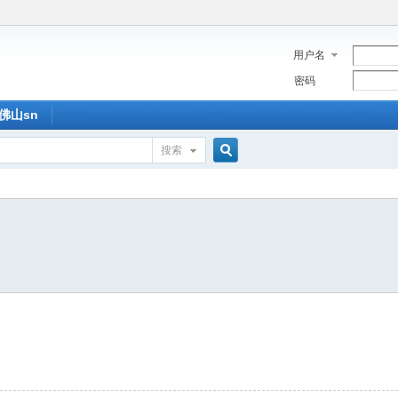
用户名
密码
佛山sn
搜索
搜
索