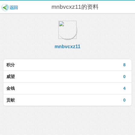
mnbvcxz11的资料
mnbvcxz11
积分
8
威望
0
金钱
4
贡献
0