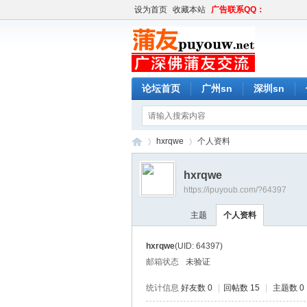
设为首页
收藏本站
广告联系QQ：
论坛首页
广州sn
深圳sn
hxrqwe
个人资料
hxrqwe
https://ipuyoub.com/?64397
蒲
›
›
主题
个人资料
hxrqwe
(UID: 64397)
邮箱状态
未验证
统计信息
好友数 0
|
回帖数 15
|
主题数 0