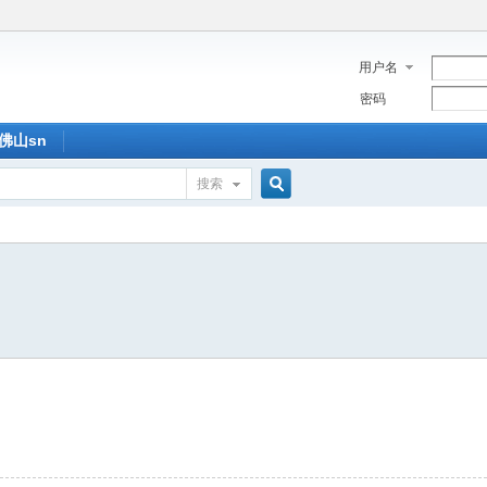
用户名
密码
佛山sn
搜索
搜
索