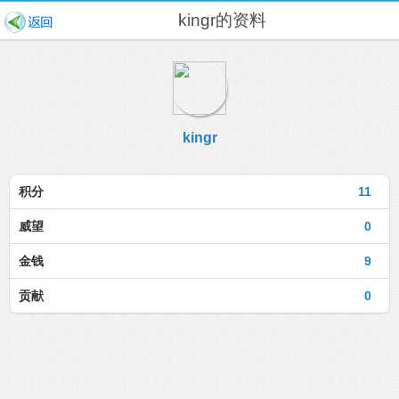
kingr的资料
kingr
积分
11
威望
0
金钱
9
贡献
0