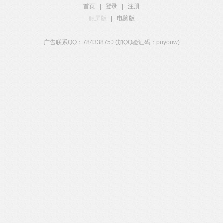
首页
|
登录
|
注册
触屏版
|
电脑版
广告联系QQ：784338750 (加QQ验证码：puyouw)